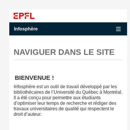
Accéder au contenu
Accéder au menu principal
Accéder à la recherche
Accéder au contenu
Accéder au menu principal
Menu
Infosphère
NAVIGUER DANS LE SITE
BIENVENUE !
Infosphère est un outil de travail développé par les
bibliothécaires de l’Université du Québec à Montréal.
Il a été conçu pour permettre aux étudiants
d’optimiser leur temps de recherche et rédiger des
travaux universitaires de qualité qui respectent le
droit d’auteur.