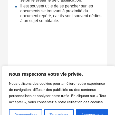
selon le système de classification.
Il est souvent utile de se pencher sur les
documents se trouvant à proximité du
document repéré, car ils sont souvent dédiés
à un sujet semblable.
Nous respectons votre vie privée.
EN COMPLÉMENT
Nous utilisons des cookies pour améliorer votre expérience
de navigation, diffuser des publicités ou des contenus
Trouver un document sur les rayons
personnalisés et analyser notre trafic. En cliquant sur « Tout
accepter », vous consentez à notre utilisation des cookies.
Infosphère
Personnaliser
Tout rejeter
Accepter tout