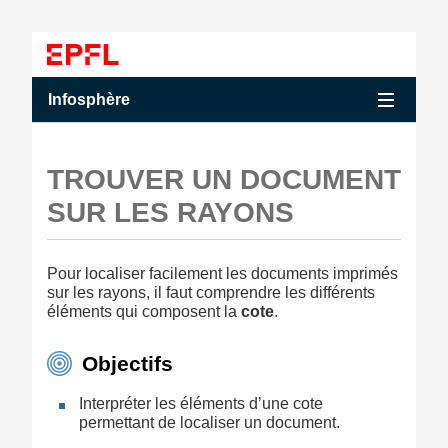
Accéder au contenu
Accéder au menu principal
Accéder à la recherche
Accéder au contenu
Accéder au menu principal
Menu
Infosphère
TROUVER UN DOCUMENT
SUR LES RAYONS
Pour localiser facilement les documents imprimés
sur les rayons, il faut comprendre les différents
éléments qui composent la
cote
.
Objectifs
Interpréter les éléments d’une cote
permettant de localiser un document.