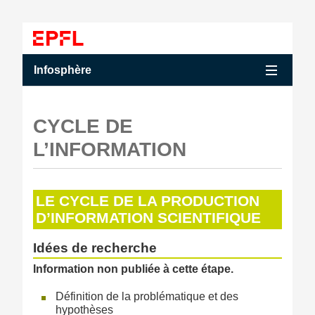
Accéder au contenu
Accéder au menu principal
Accéder à la recherche
Accéder au contenu
Accéder au menu principal
Menu
Infosphère
CYCLE DE
L’INFORMATION
LE CYCLE DE LA PRODUCTION
D’INFORMATION SCIENTIFIQUE
Idées de recherche
Information non publiée à cette étape.
Définition de la problématique et des
hypothèses