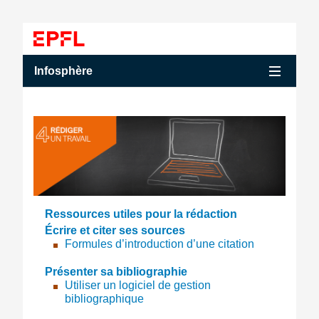
Accéder au contenu
Accéder au menu principal
Accéder à la recherche
Accéder au contenu
Accéder au menu principal
Menu
Infosphère
Ressources utiles pour la rédaction
Écrire et citer ses sources
Formules d’introduction d’une citation
Présenter sa bibliographie
Utiliser un logiciel de gestion
bibliographique