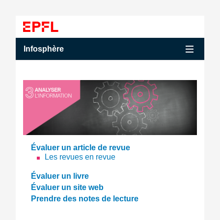
Accéder au contenu
Accéder au menu principal
Accéder à la recherche
Accéder au contenu
Accéder au menu principal
Menu
Infosphère
Évaluer un article de revue
Les revues en revue
Évaluer un livre
Évaluer un site web
Prendre des notes de lecture